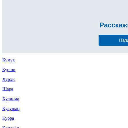
Расска
Нап
Кумух
Бурши
Хурхи
Щара
Хулисма
Кулушац
Кубра
Камахал