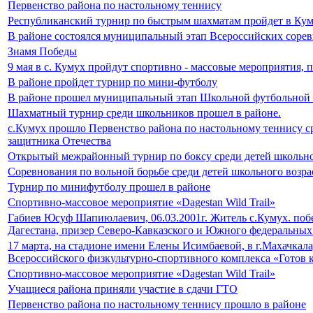
Первенство района по настольному теннису
Республиканский турнир по быстрым шахматам пройдет в Ку
В районе состоялся муниципальный этап Всероссийских сорев
Знамя Победы
9 мая в с. Кумух пройдут спортивно - массовые мероприятия
В районе пройдет турнир по мини-футболу
В районе прошел муниципальный этап Школьной футбольной
Шахматный турнир среди школьников прошел в районе.
с.Кумух прошло Первенство района по настольному теннису с
защитника Отечества
Открытый межрайонный турнир по боксу среди детей школьног
Соревнования по вольной борьбе среди детей школьного возра
Турнир по минифутболу прошел в районе
Спортивно-массовое мероприятие «Dagestan Wild Trail»
Габиев Юсуф Шапиюлаевич, 06.03.2001г. Житель с.Кумух. поб
Дагестана, призер Северо-Кавказского и Южного федеральных
17 марта, на стадионе имени Елены Исимбаевой, в г.Махачкал
Всероссийского физкультурно-спортивного комплекса «Готов к
Спортивно-массовое мероприятие «Dagestan Wild Trail»
Учащиеся района приняли участие в сдачи ГТО
Первенство района по настольному теннису прошло в районе