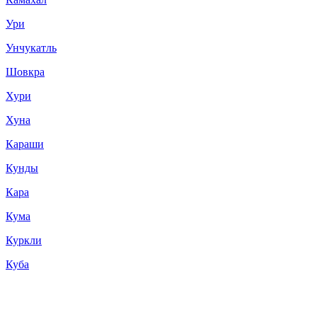
Ури
Унчукатль
Шовкра
Хури
Хуна
Караши
Кунды
Кара
Кума
Куркли
Куба