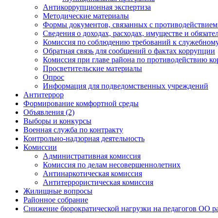
Антикоррупционная экспертиза
Методические материалы
Формы документов, связанных с противодействием
Сведения о доходах, расходах, имуществе и обязат
Комиссия по соблюдению требований к служебному
Обратная связь для сообщений о фактах коррупции
Комиссия при главе района по противодействию к
Просветительские материалы
Опрос
Информация для подведомственных учреждений
Антитеррор
Формирование комфортной среды
Объявления (2)
Выборы и конкурсы
Военная служба по контракту
Контрольно-надзорная деятельность
Комиссии
Административная комиссия
Комиссия по делам несовершеннолетних
Антинаркотическая комиссия
Антитеррористическая комиссия
Жилищные вопросы
Районное собрание
Снижение бюрократической нагрузки на педагогов ОО р