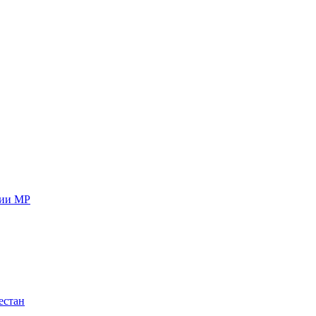
ции МР
естан