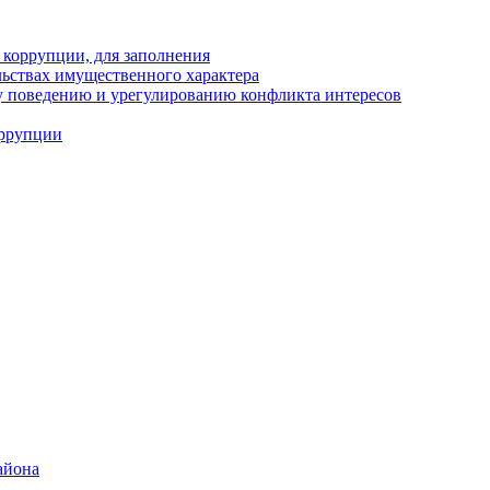
 коррупции, для заполнения
ельствах имущественного характера
 поведению и урегулированию конфликта интересов
оррупции
айона