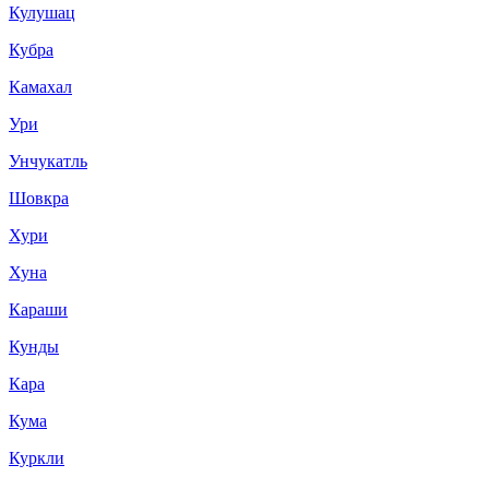
Кулушац
Кубра
Камахал
Ури
Унчукатль
Шовкра
Хури
Хуна
Караши
Кунды
Кара
Кума
Куркли