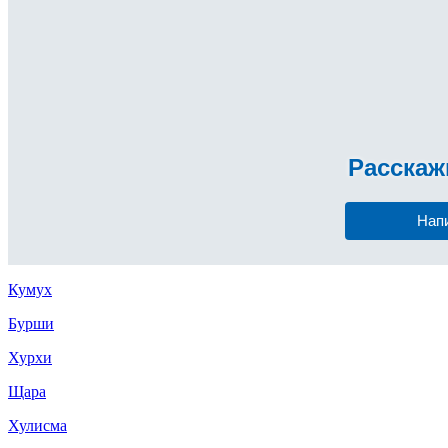
Расска
Нап
Кумух
Бурши
Хурхи
Щара
Хулисма