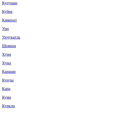
Кулушац
Кубра
Камахал
Ури
Унчукатль
Шовкра
Хури
Хуна
Караши
Кунды
Кара
Кума
Куркли