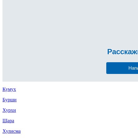
Расска
Нап
Кумух
Бурши
Хурхи
Щара
Хулисма