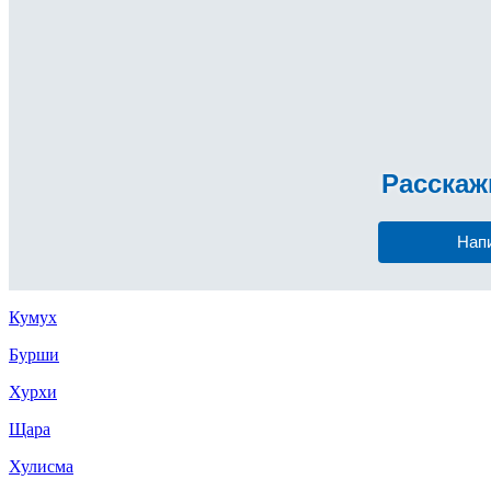
Расска
Нап
Кумух
Бурши
Хурхи
Щара
Хулисма