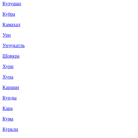
Кулушац
Кубра
Камахал
Ури
Унчукатль
Шовкра
Хури
Хуна
Караши
Кунды
Кара
Кума
Куркли