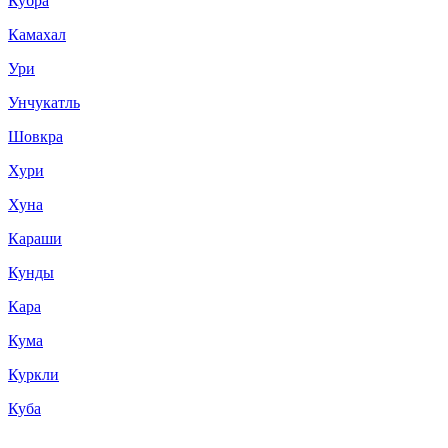
Кубра
Камахал
Ури
Унчукатль
Шовкра
Хури
Хуна
Караши
Кунды
Кара
Кума
Куркли
Куба