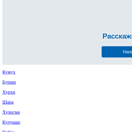
Расска
Нап
Кумух
Бурши
Хурхи
Щара
Хулисма
Кулушац