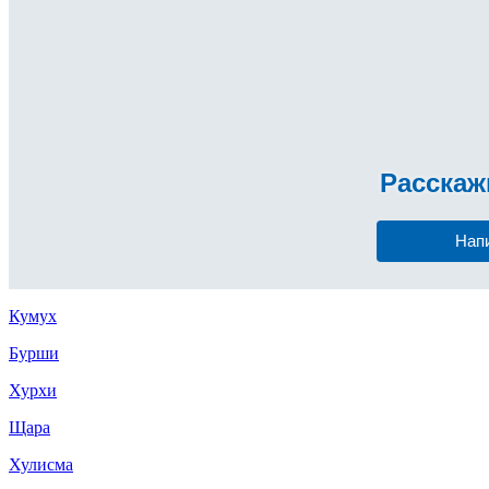
Расска
Нап
Кумух
Бурши
Хурхи
Щара
Хулисма