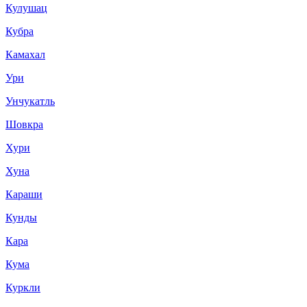
Кулушац
Кубра
Камахал
Ури
Унчукатль
Шовкра
Хури
Хуна
Караши
Кунды
Кара
Кума
Куркли