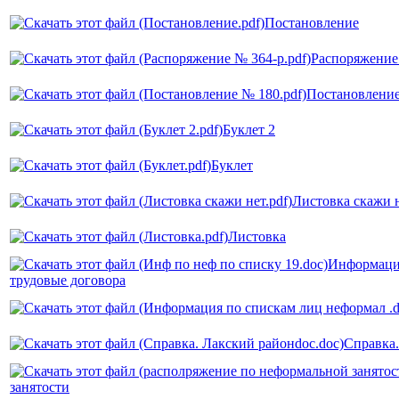
Постановление
Распоряжение
Постановлени
Буклет 2
Буклет
Листовка скажи 
Листовка
Информация
трудовые договора
Справка.
занятости