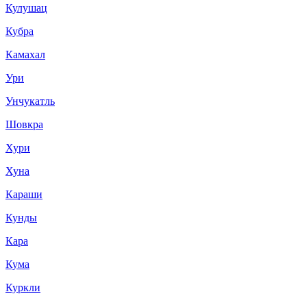
Кулушац
Кубра
Камахал
Ури
Унчукатль
Шовкра
Хури
Хуна
Караши
Кунды
Кара
Кума
Куркли