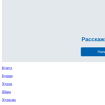
Расска
Нап
Кумух
Бурши
Хурхи
Щара
Хулисма