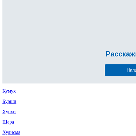
Расска
Нап
Кумух
Бурши
Хурхи
Щара
Хулисма