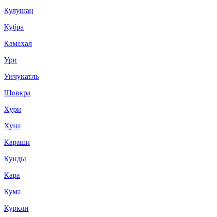
Кулушац
Кубра
Камахал
Ури
Унчукатль
Шовкра
Хури
Хуна
Караши
Кунды
Кара
Кума
Куркли