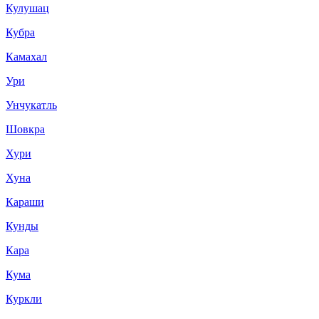
Кулушац
Кубра
Камахал
Ури
Унчукатль
Шовкра
Хури
Хуна
Караши
Кунды
Кара
Кума
Куркли