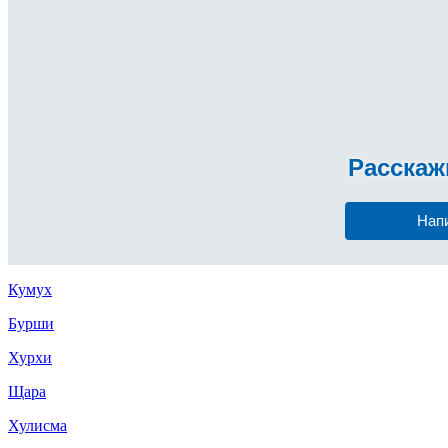
Расска
Нап
Кумух
Бурши
Хурхи
Щара
Хулисма