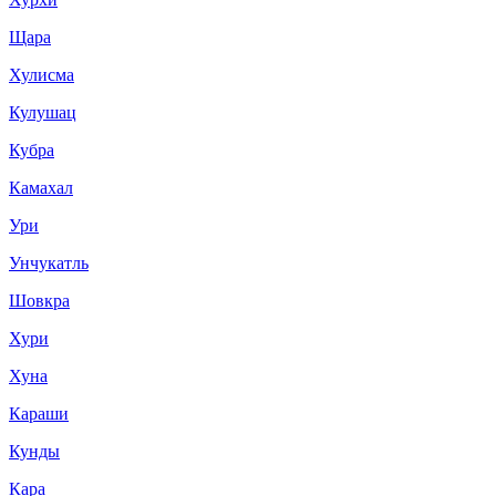
Щара
Хулисма
Кулушац
Кубра
Камахал
Ури
Унчукатль
Шовкра
Хури
Хуна
Караши
Кунды
Кара