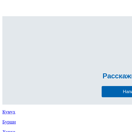
Расска
Нап
Кумух
Бурши
Хурхи