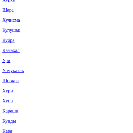
Щара
Хулисма
Кулушац
Кубра
Камахал
Ури
Унчукатль
Шовкра
Хури
Хуна
Караши
Кунды
Кара