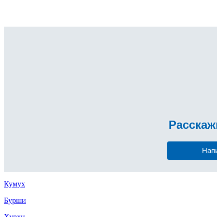
Расска
Нап
Кумух
Бурши
Хурхи