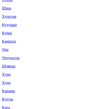
Щара
Хулисма
Кулушац
Кубра
Камахал
Ури
Унчукатль
Шовкра
Хури
Хуна
Караши
Кунды
Кара