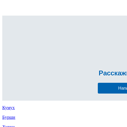
Расска
Нап
Кумух
Бурши
Хурхи