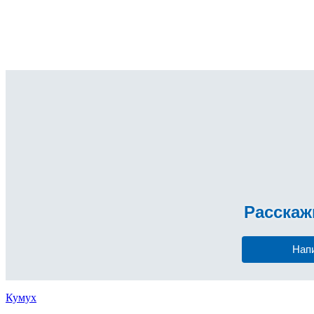
Расска
Нап
Кумух