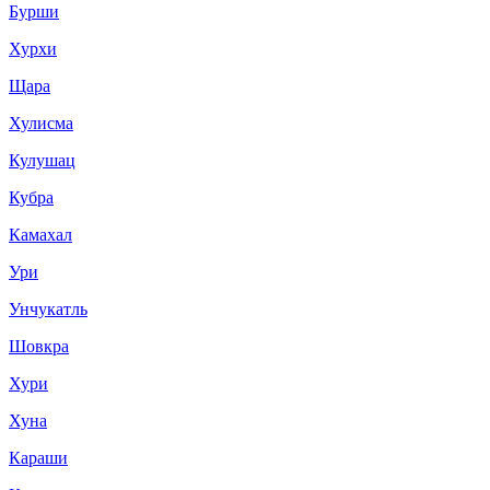
Бурши
Хурхи
Щара
Хулисма
Кулушац
Кубра
Камахал
Ури
Унчукатль
Шовкра
Хури
Хуна
Караши