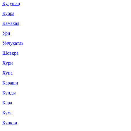
Кулушац
Кубра
Камахал
Ури
Унчукатль
Шовкра
Хури
Хуна
Караши
Кунды
Кара
Кума
Куркли