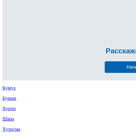
Расска
Нап
Кумух
Бурши
Хурхи
Щара
Хулисма