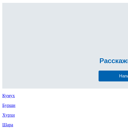
Расска
Нап
Кумух
Бурши
Хурхи
Щара