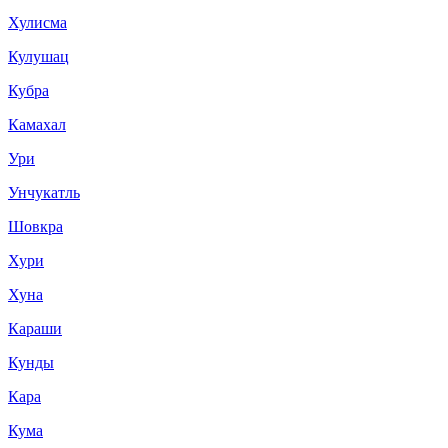
Хулисма
Кулушац
Кубра
Камахал
Ури
Унчукатль
Шовкра
Хури
Хуна
Караши
Кунды
Кара
Кума