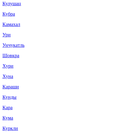
Кулушац
Кубра
Камахал
Ури
Унчукатль
Шовкра
Хури
Хуна
Караши
Кунды
Кара
Кума
Куркли