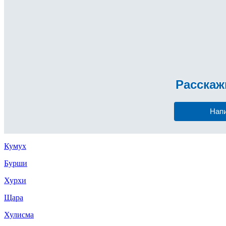
Расска
Нап
Кумух
Бурши
Хурхи
Щара
Хулисма