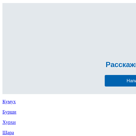
Расска
Нап
Кумух
Бурши
Хурхи
Щара