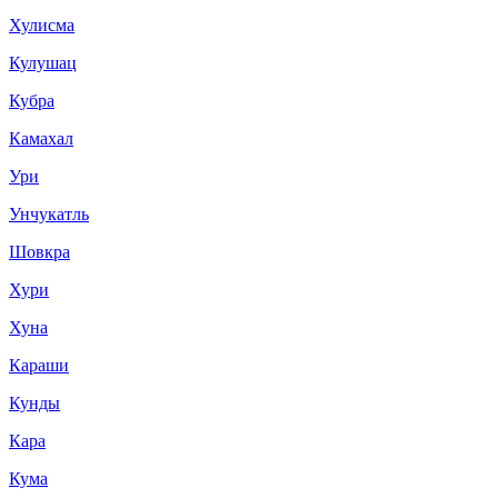
Хулисма
Кулушац
Кубра
Камахал
Ури
Унчукатль
Шовкра
Хури
Хуна
Караши
Кунды
Кара
Кума