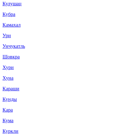
Кулушац
Кубра
Камахал
Ури
Унчукатль
Шовкра
Хури
Хуна
Караши
Кунды
Кара
Кума
Куркли