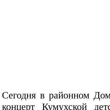
Сегодня в районном До
концерт Кумухской де