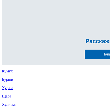
Расска
Нап
Кумух
Бурши
Хурхи
Щара
Хулисма