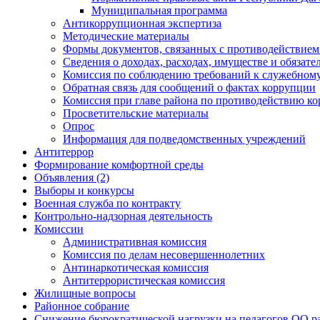
Муниципальная программа
Антикоррупционная экспертиза
Методические материалы
Формы документов, связанных с противодействием
Сведения о доходах, расходах, имуществе и обязат
Комиссия по соблюдению требований к служебному
Обратная связь для сообщений о фактах коррупции
Комиссия при главе района по противодействию к
Просветительские материалы
Опрос
Информация для подведомственных учреждений
Антитеррор
Формирование комфортной среды
Объявления (2)
Выборы и конкурсы
Военная служба по контракту
Контрольно-надзорная деятельность
Комиссии
Административная комиссия
Комиссия по делам несовершеннолетних
Антинаркотическая комиссия
Антитеррористическая комиссия
Жилищные вопросы
Районное собрание
Снижение бюрократической нагрузки на педагогов ОО р