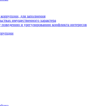
 коррупции, для заполнения
ельствах имущественного характера
 поведению и урегулированию конфликта интересов
оррупции
айона