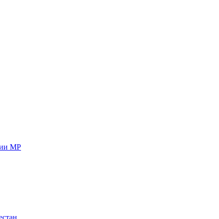
ции МР
естан