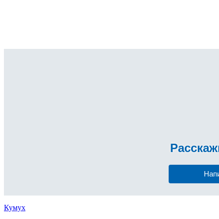
Расска
Нап
Кумух