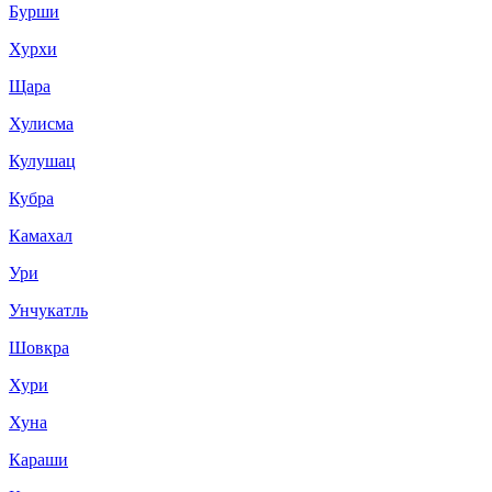
Бурши
Хурхи
Щара
Хулисма
Кулушац
Кубра
Камахал
Ури
Унчукатль
Шовкра
Хури
Хуна
Караши