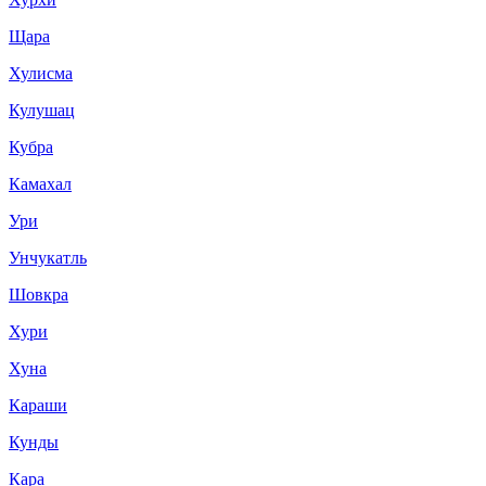
Щара
Хулисма
Кулушац
Кубра
Камахал
Ури
Унчукатль
Шовкра
Хури
Хуна
Караши
Кунды
Кара