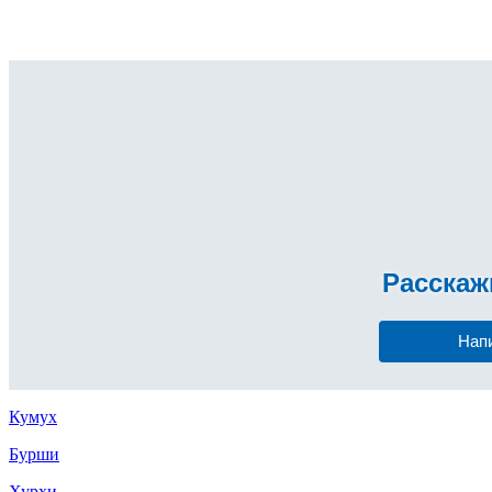
Расска
Нап
Кумух
Бурши
Хурхи