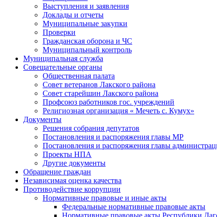
Выступления и заявления
Доклады и отчеты
Муниципальные закупки
Проверки
Гражданская оборона и ЧС
Муниципальный контроль
Муниципальная служба
Совещательные органы
Общественная палата
Совет ветеранов Лакского района
Совет старейшин Лакского района
Профсоюз работников гос. учреждений
Религиозная организация « Мечеть с. Кумух»
Документы
Решения собрания депутатов
Постановления и распоряжения главы МР
Постановления и распоряжения главы администра
Проекты НПА
Другие документы
Обращение граждан
Независимая оценка качества
Противодействие коррупции
Нормативные правовые и иные акты
Федеральные нормативные правовые акты
Нормативные правовые акты Республики Даг