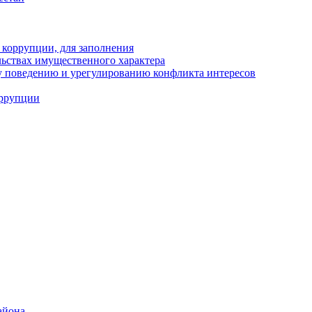
 коррупции, для заполнения
ельствах имущественного характера
 поведению и урегулированию конфликта интересов
оррупции
айона