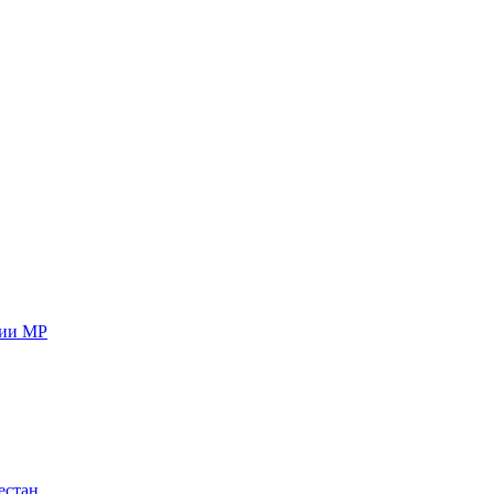
ции МР
естан