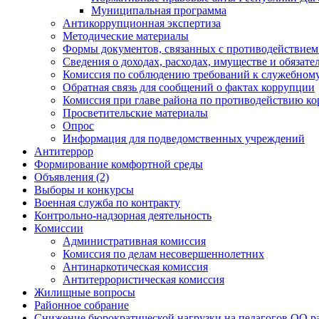
Муниципальная программа
Антикоррупционная экспертиза
Методические материалы
Формы документов, связанных с противодействием
Сведения о доходах, расходах, имуществе и обязат
Комиссия по соблюдению требований к служебному
Обратная связь для сообщений о фактах коррупции
Комиссия при главе района по противодействию к
Просветительские материалы
Опрос
Информация для подведомственных учреждений
Антитеррор
Формирование комфортной среды
Объявления (2)
Выборы и конкурсы
Военная служба по контракту
Контрольно-надзорная деятельность
Комиссии
Административная комиссия
Комиссия по делам несовершеннолетних
Антинаркотическая комиссия
Антитеррористическая комиссия
Жилищные вопросы
Районное собрание
Снижение бюрократической нагрузки на педагогов ОО р