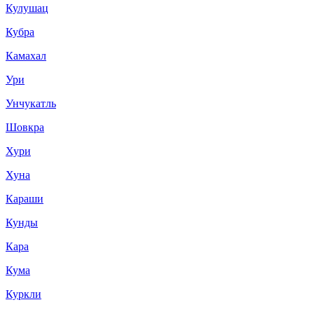
Кулушац
Кубра
Камахал
Ури
Унчукатль
Шовкра
Хури
Хуна
Караши
Кунды
Кара
Кума
Куркли