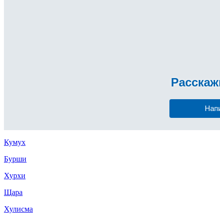
Расска
Нап
Кумух
Бурши
Хурхи
Щара
Хулисма