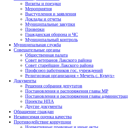
Визиты и поездки
Мероприятия
Выступления и заявления
Доклады и отчеты
Муниципальные закупки
Проверки
Гражданская оборона и ЧС
Муниципальный контроль
Муниципальная служба
Совещательные органы
Общественная палата
Совет ветеранов Лакского района
Совет старейшин Лакского района
Профсоюз работников гос. учреждений
Религиозная организация « Мечеть с. Кумух»
Документы
Решения собрания депутатов
Постановления и распоряжения главы МР
Постановления и распоряжения главы администра
Проекты НПА
Другие документы
Обращение граждан
Независимая оценка качества
Противодействие коррупции
Нормативные правовые и иные акты