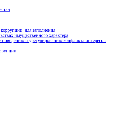
естан
 коррупции, для заполнения
ельствах имущественного характера
 поведению и урегулированию конфликта интересов
оррупции