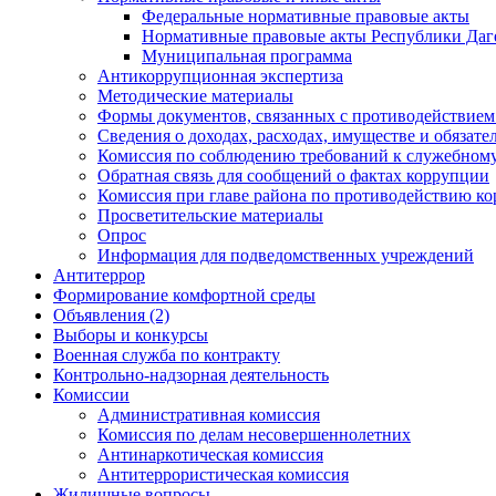
Федеральные нормативные правовые акты
Нормативные правовые акты Республики Даг
Муниципальная программа
Антикоррупционная экспертиза
Методические материалы
Формы документов, связанных с противодействием
Сведения о доходах, расходах, имуществе и обязат
Комиссия по соблюдению требований к служебному
Обратная связь для сообщений о фактах коррупции
Комиссия при главе района по противодействию к
Просветительские материалы
Опрос
Информация для подведомственных учреждений
Антитеррор
Формирование комфортной среды
Объявления (2)
Выборы и конкурсы
Военная служба по контракту
Контрольно-надзорная деятельность
Комиссии
Административная комиссия
Комиссия по делам несовершеннолетних
Антинаркотическая комиссия
Антитеррористическая комиссия
Жилищные вопросы