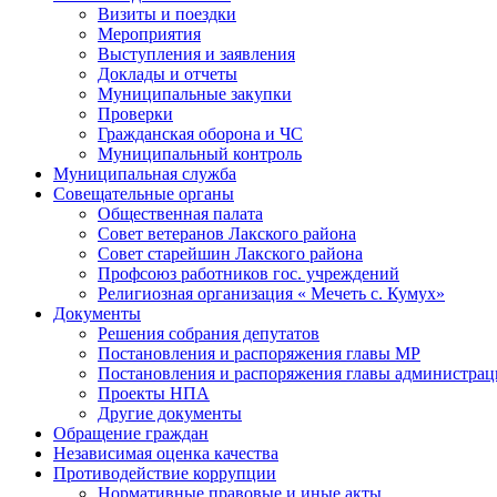
Визиты и поездки
Мероприятия
Выступления и заявления
Доклады и отчеты
Муниципальные закупки
Проверки
Гражданская оборона и ЧС
Муниципальный контроль
Муниципальная служба
Совещательные органы
Общественная палата
Совет ветеранов Лакского района
Совет старейшин Лакского района
Профсоюз работников гос. учреждений
Религиозная организация « Мечеть с. Кумух»
Документы
Решения собрания депутатов
Постановления и распоряжения главы МР
Постановления и распоряжения главы администра
Проекты НПА
Другие документы
Обращение граждан
Независимая оценка качества
Противодействие коррупции
Нормативные правовые и иные акты