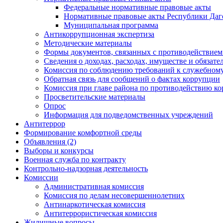
Федеральные нормативные правовые акты
Нормативные правовые акты Республики Даг
Муниципальная программа
Антикоррупционная экспертиза
Методические материалы
Формы документов, связанных с противодействием
Сведения о доходах, расходах, имуществе и обязат
Комиссия по соблюдению требований к служебному
Обратная связь для сообщений о фактах коррупции
Комиссия при главе района по противодействию к
Просветительские материалы
Опрос
Информация для подведомственных учреждений
Антитеррор
Формирование комфортной среды
Объявления (2)
Выборы и конкурсы
Военная служба по контракту
Контрольно-надзорная деятельность
Комиссии
Административная комиссия
Комиссия по делам несовершеннолетних
Антинаркотическая комиссия
Антитеррористическая комиссия
Жилищные вопросы