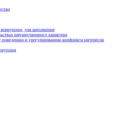
естан
 коррупции, для заполнения
ельствах имущественного характера
 поведению и урегулированию конфликта интересов
оррупции