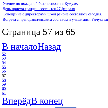
Учение по пожарной безопасности в Кумухе.
День приема граждан состоится 27 февраля
Совещание с директорами школ района состоялось сегодня.
Встреча с преподавательским составом и учащимися Унчука
Страница 57 из 65
В начало
Назад
52
53
54
55
56
57
58
59
60
61
Вперёд
В конец