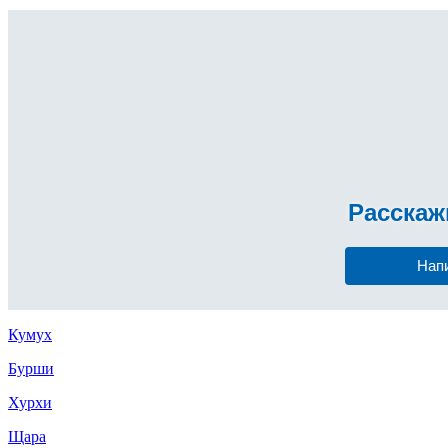
Расска
Нап
Кумух
Бурши
Хурхи
Щара