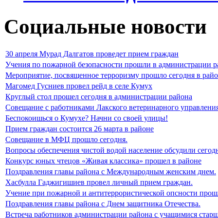
Социальные новости
30 апреля Мурад Далгатов проведет прием граждан
Учения по пожарной безопасности прошли в администрации р
Мероприятие, посвященное терроризму прошло сегодня в рай
Магомед Гусниев провел рейд в селе Кумух
Круглый стол прошел сегодня в администрации района
Cовещание с работниками Лакского ветеринарного управлени
Беспокоишься о Кумухе? Начни со своей улицы!
Прием граждан состоится 26 марта в районе
Совещание в МФЦ прошло сегодня.
Вопросы обеспечения чистой водой население обсудили сегодн
Конкурс юных чтецов «Живая классика» прошел в районе
Поздравления главы района с Международным женским днем.
Хасбулла Гаджигишиев провел личный прием граждан.
Учение при пожарной и антитеррористической опсности прош
Поздравления главы района с Днем защитника Отечества.
Встреча работников администрации района с учащимися старш