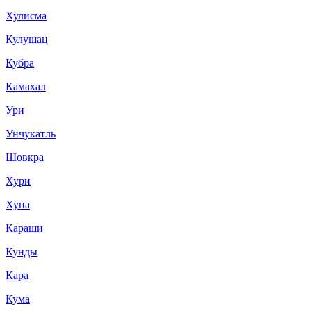
Хулисма
Кулушац
Кубра
Камахал
Ури
Унчукатль
Шовкра
Хури
Хуна
Караши
Кунды
Кара
Кума