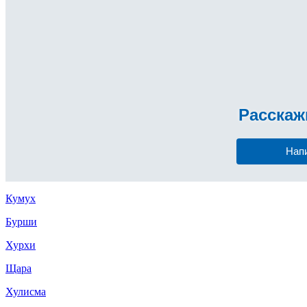
Расска
Нап
Кумух
Бурши
Хурхи
Щара
Хулисма