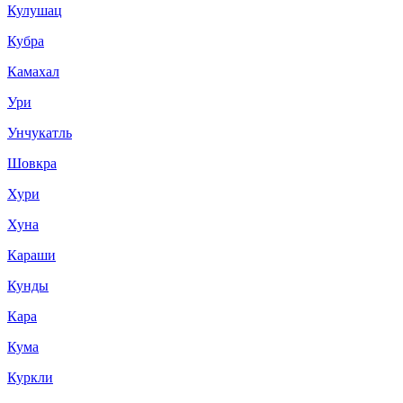
Кулушац
Кубра
Камахал
Ури
Унчукатль
Шовкра
Хури
Хуна
Караши
Кунды
Кара
Кума
Куркли