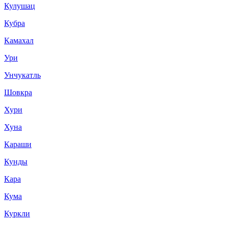
Кулушац
Кубра
Камахал
Ури
Унчукатль
Шовкра
Хури
Хуна
Караши
Кунды
Кара
Кума
Куркли