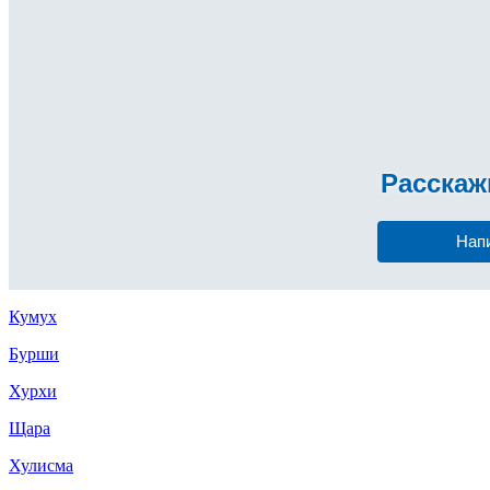
Расска
Нап
Кумух
Бурши
Хурхи
Щара
Хулисма