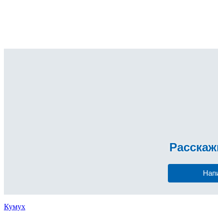
Расска
Нап
Кумух