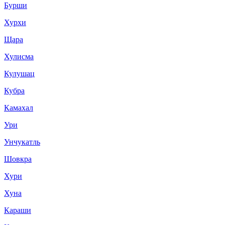
Бурши
Хурхи
Щара
Хулисма
Кулушац
Кубра
Камахал
Ури
Унчукатль
Шовкра
Хури
Хуна
Караши