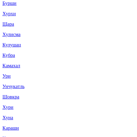
Бурши
Хурхи
Щара
Хулисма
Кулушац
Кубра
Камахал
Ури
Унчукатль
Шовкра
Хури
Хуна
Караши