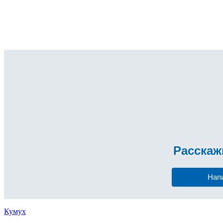
Расска
Нап
Кумух