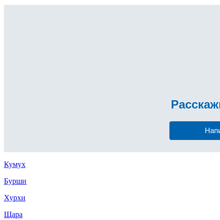
Расска
Нап
Кумух
Бурши
Хурхи
Щара