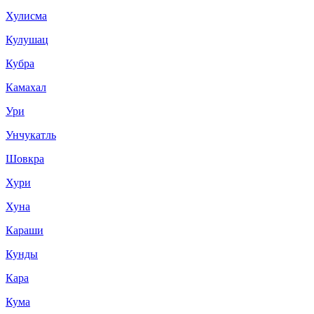
Хулисма
Кулушац
Кубра
Камахал
Ури
Унчукатль
Шовкра
Хури
Хуна
Караши
Кунды
Кара
Кума