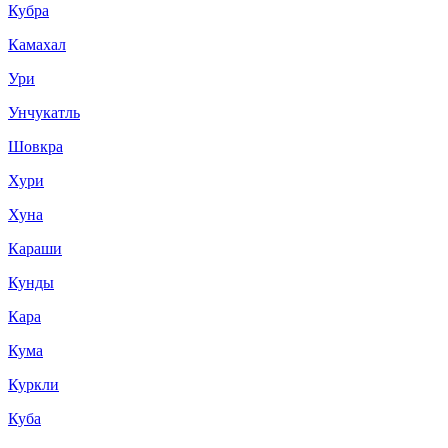
Кубра
Камахал
Ури
Унчукатль
Шовкра
Хури
Хуна
Караши
Кунды
Кара
Кума
Куркли
Куба