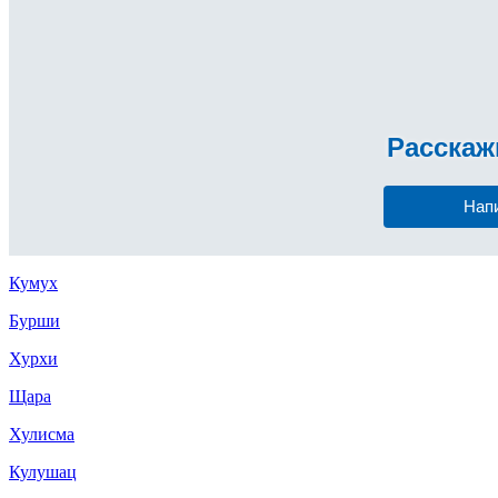
Расска
Нап
Кумух
Бурши
Хурхи
Щара
Хулисма
Кулушац