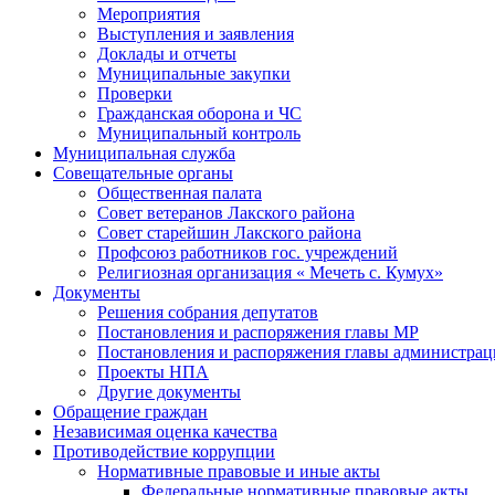
Мероприятия
Выступления и заявления
Доклады и отчеты
Муниципальные закупки
Проверки
Гражданская оборона и ЧС
Муниципальный контроль
Муниципальная служба
Совещательные органы
Общественная палата
Совет ветеранов Лакского района
Совет старейшин Лакского района
Профсоюз работников гос. учреждений
Религиозная организация « Мечеть с. Кумух»
Документы
Решения собрания депутатов
Постановления и распоряжения главы МР
Постановления и распоряжения главы администра
Проекты НПА
Другие документы
Обращение граждан
Независимая оценка качества
Противодействие коррупции
Нормативные правовые и иные акты
Федеральные нормативные правовые акты