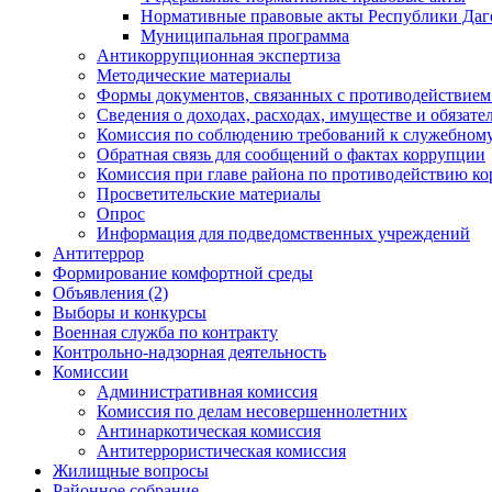
Нормативные правовые акты Республики Даг
Муниципальная программа
Антикоррупционная экспертиза
Методические материалы
Формы документов, связанных с противодействием
Сведения о доходах, расходах, имуществе и обязат
Комиссия по соблюдению требований к служебному
Обратная связь для сообщений о фактах коррупции
Комиссия при главе района по противодействию к
Просветительские материалы
Опрос
Информация для подведомственных учреждений
Антитеррор
Формирование комфортной среды
Объявления (2)
Выборы и конкурсы
Военная служба по контракту
Контрольно-надзорная деятельность
Комиссии
Административная комиссия
Комиссия по делам несовершеннолетних
Антинаркотическая комиссия
Антитеррористическая комиссия
Жилищные вопросы
Районное собрание