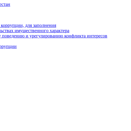
естан
 коррупции, для заполнения
ельствах имущественного характера
 поведению и урегулированию конфликта интересов
оррупции